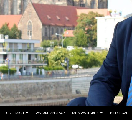
HALT SPRINGEN
ÜBER MICH
WARUM LANDTAG?
MEIN WAHLKREIS
BILDERGALER