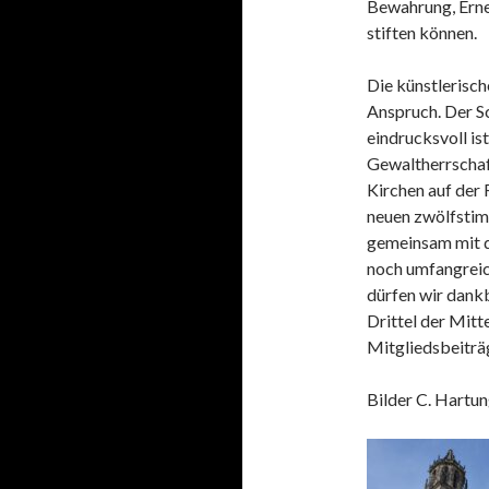
Bewahrung, Ern
stiften können.
Die künstlerisch
Anspruch. Der 
eindrucksvoll is
Gewaltherrschaf
Kirchen auf der
neuen zwölfstim
gemeinsam mit d
noch umfangreich
dürfen wir dankb
Drittel der Mit
Mitgliedsbeiträ
Bilder C. Hartun