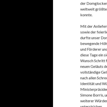
der Domglocken 
weltweit größten
konnte.
Mit der Anlief
sowie der feierl
durfte unser Do
bewegende Höhep
und Förderer un
diese Tage ein s
Wunsch Schritt f
neuen Geläuts d
vollständige Ge
nach allen Schr
Identität und Wü
Ministerpräside
Simone Borris, 
weiterer Würden
unterstrichen.