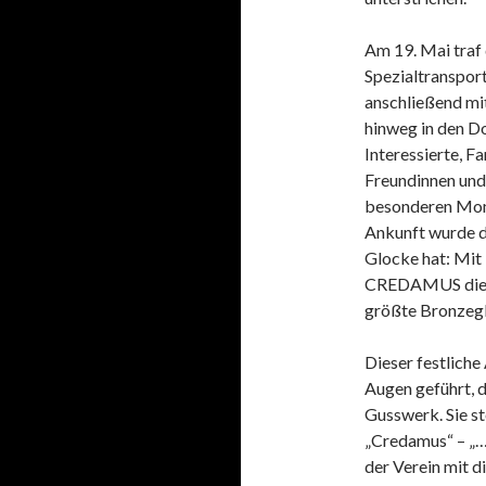
Am 19. Mai tra
Spezialtransport
anschließend mi
hinweg in den D
Interessierte, F
Freundinnen und
besonderen Mome
Ankunft wurde d
Glocke hat: Mit
CREDAMUS die z
größte Bronzegl
Dieser festliche
Augen geführt, d
Gusswerk. Sie s
„Credamus“ – „…
der Verein mit d