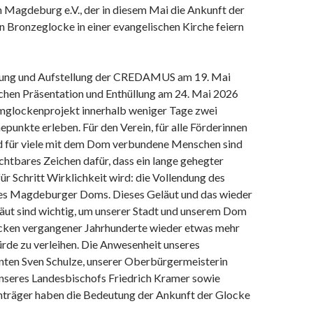
Magdeburg e.V., der in diesem Mai die Ankunft der
 Bronzeglocke in einer evangelischen Kirche feiern
erung und Aufstellung der CREDAMUS am 19. Mai
ichen Präsentation und Enthüllung am 24. Mai 2026
mglockenprojekt innerhalb weniger Tage zwei
unkte erleben. Für den Verein, für alle Förderinnen
d für viele mit dem Dom verbundene Menschen sind
ichtbares Zeichen dafür, dass ein lange gehegter
ür Schritt Wirklichkeit wird: die Vollendung des
es Magdeburger Doms. Dieses Geläut und das wieder
läut sind wichtig, um unserer Stadt und unserem Dom
ecken vergangener Jahrhunderte wieder etwas mehr
rde zu verleihen. Die Anwesenheit unseres
nten Sven Schulze, unserer Oberbürgermeisterin
unseres Landesbischofs Friedrich Kramer sowie
träger haben die Bedeutung der Ankunft der Glocke