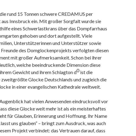
f die rund 15 Tonnen schwere CREDAMUS per
 aus Innsbruck ein. Mit großer Sorgfalt wurde sie
thilfe eines Schwerlastkrans über das Dompfarrhaus
omgarten gehoben und dort aufgestellt. Viele
amilien, Unterstützerinnen und Unterstützer sowie
 Freunde des Domglockenprojekts verfolgten diesen
nt mit großer Aufmerksamkeit. Schon bei ihrer
eutlich, welche beeindruckende Dimension diese
0
 ihrem Gewicht und ihrem Schlagton d
ist die
weitgrößte Glocke Deutschlands und zugleich die
ocke in einer evangelischen Kathedrale weltweit.
 Augenblick hat vielen Anwesenden eindrucksvoll vor
ass diese Glocke weit mehr ist als ein meisterhaftes
teht für Glauben, Erinnerung und Hoffnung. Ihr Name
lasst uns glauben“ – bringt zum Ausdruck, was auch
iesem Projekt verbindet: das Vertrauen darauf, dass