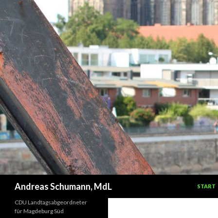
ZUM IN
Suchen
Andreas Schumann, MdL
START
CDU Landtagsabgeordneter
für Magdeburg Süd