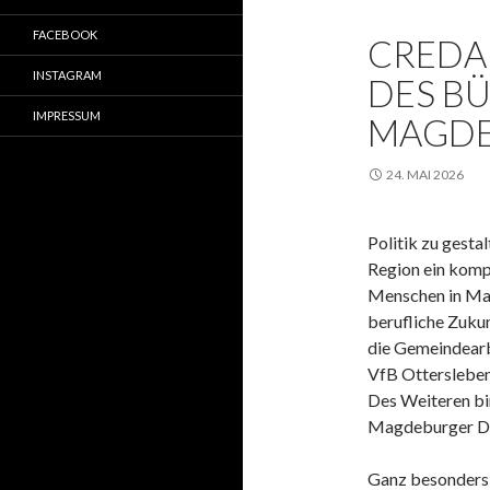
FACEBOOK
CREDA
INSTAGRAM
DES BÜ
IMPRESSUM
MAGD
24. MAI 2026
Politik zu gestal
Region ein kompe
Menschen in Ma
berufliche Zukun
die Gemeindearb
VfB Ottersleben 
Des Weiteren bin
Magdeburger D
Ganz besonders 