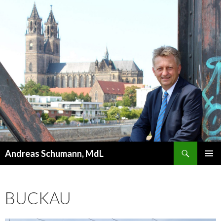
Suchen
Andreas Schumann, MdL
ZUM
PRIMÄR
INHALT
MENÜ
SPRINGEN
BUCKAU