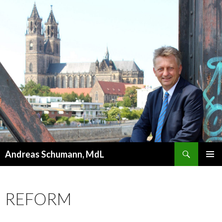
Suchen
Andreas Schumann, MdL
ZUM
PRIMÄR
INHALT
MENÜ
SPRINGEN
REFORM