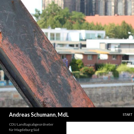
ZUM IN
Suchen
Andreas Schumann, MdL
START
CDU Landtagsabgeordneter
für Magdeburg Süd