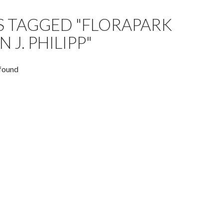
S TAGGED "FLORAPARK
 J. PHILIPP"
found