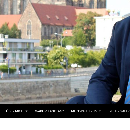
HALT SPRINGEN
ÜBER MICH
WARUM LANDTAG?
MEIN WAHLKREIS
BILDERGALER